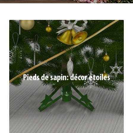
PIEDS DE SAPIN: DÉCOR ÉTOILES
Pieds de sapin: décor étoiles
3 pieds fer plat PM, avec décor étoiles.
Tube extérieur Ø 9 cm – 1 vis de fixation
Réf. : 330285 | L.42 x l.42 x H.20 cm
Coloris : Vert anglais