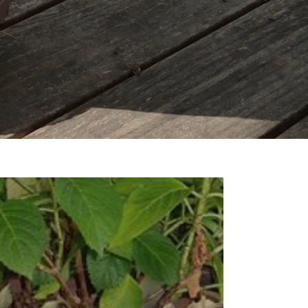
ROUL’BAC® ROND, 'COULEUR'