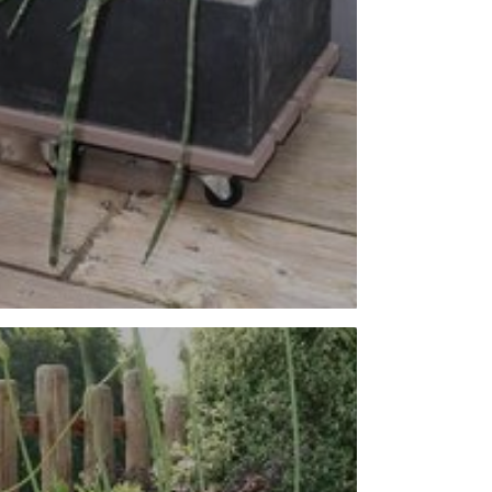
Ref. 10400028 | Coloris : Anthracite
5 lames 65 x 18 mm
4 roulettes Ø 4 cm dont 1 à frein
Charge max : 150 kg | Dim : 40 x 40 cm
Ref. 793555 | Coloris : Taupe
Ref. 793556 | Coloris : Anthracite