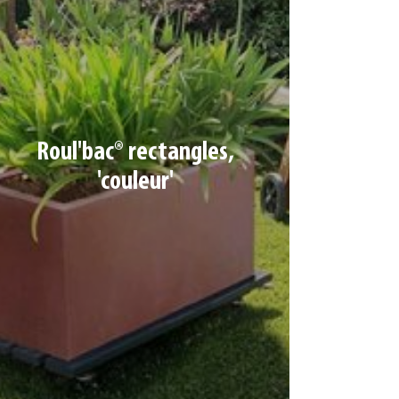
ROUL'BAC® RECTANGLES, 'COULEUR'
Roul'bac® rectangles,
'couleur'
4 lames 65 x 18 mm – 4 roulettes Ø 4 cm dont
2 à frein
Charge max : 150 kg | Dim : 60 x 30 cm
Ref. 789356 | Coloris : Taupe
Ref. 789355 | Coloris : Anthracite