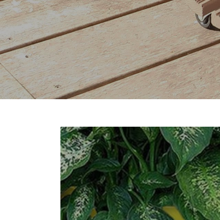
ROUL’BAC® ROND, 'PRÊT À PEINDRE'