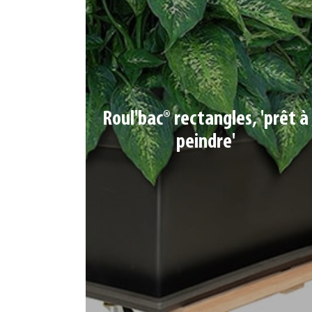
ROUL'BAC® RECTANGLES, 'PRÊT À PEINDRE'
Roul'bac® rectangles, 'prêt à
peindre'
4 lames 65 x 18 mm – 4 roulettes Ø 4 cm dont
2 à frein
Charge max : 150 kg | Dim : 60 x 30 cm
Ref. 789353 | Coloris : Naturel