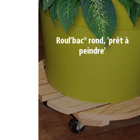
Roul’bac® rond, 'prêt à
Lames 65 x 18 mm (4 ou 5 suivant modèles), 4
peindre'
roulettes Ø 4 cm dont 1 à frein
Ref. 10400331
Charge max : 100 kg | Dim : Ø 30 cm
Coloris : Naturel
Ref. 793553
Charge max : 150 kg | Dim : Ø 40 cm
Coloris : Naturel