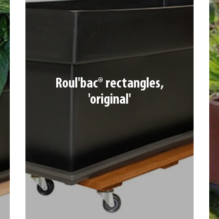
ROUL'BAC® RECTANGLES, 'ORIGINAL'
Roul'bac® rectangles,
'original'
4 lames 65 x 18 mm – 4 roulettes Ø 4 cm dont
2 à frein
Charge max : 150 kg | Dim : 60 x 30 cm
Ref. 789352 | Coloris : Merisier