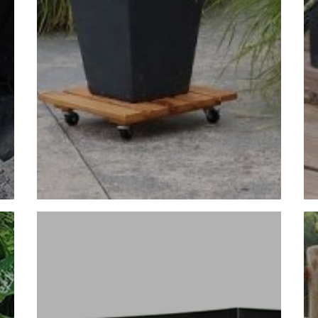
4 roulettes Ø 4 cm dont 1 à frein
Ref. 793550
Charge max : 150 kg | Dim. : 40 x 40 cm
Coloris : Merisier
7 lames 65 x 18 mm
6 roulettes Ø 4 cm dont 2 à frein
Ref. 793549
Charge max : 200 kg | Dim. : 60 x 60 cm
Coloris : Merisier