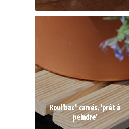
ROUL'BAC® CARRÉS, 'PRÊT À PEINDRE'
Roul'bac® carrés, 'prêt à
Lames 65 x 18 mm (4 ou 5 suivant modèles)
peindre'
4 roulettes Ø 4 cm dont 1 à frein
Ref. 793552