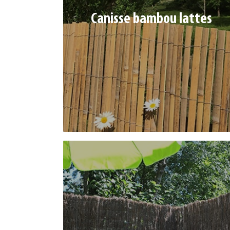
Canisse bambou lattes
Latte entre 1,6 et 1,8 cm
Ref. 10401570 | Dim : 1 x 5 m
Ref. 10401571 | Dim : 1,5 x 5 m
Ref. 10401572 | Dim : 2 x 5 m
BRANDE EXTRA