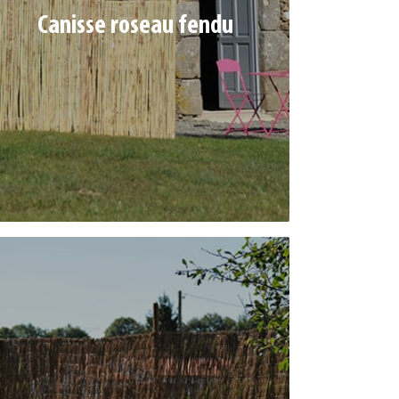
Canisse roseau fendu
Ref. 352548 | Dim : 1 x 5 m
Ref. 352550 | Dim : 1,5 x 5 m
Ref. 352552 | Dim : 2 x 5 m
BRANDE STANDARD