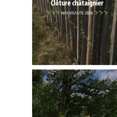
Clôture châtaignier
Clôture dune CHATAIGNIER
NOUVEAUTE 2026
Espacement 5-6 cm
Piquets fendus et appointés
En rouleau
Ref. 10430920 | Dim : 1 x L.5 m
Ref. 10430921 | Dim : 1,20 x L.5 m
CANISSE BAMBOU LATTES