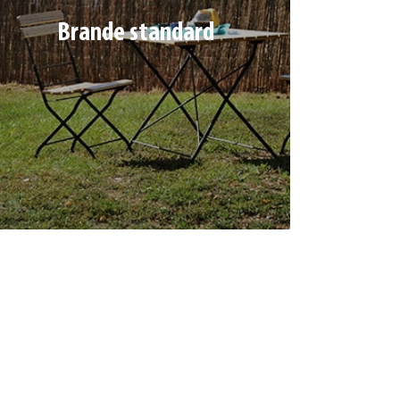
Brande standard
Densité 800 g/m² (env.)
Ref. 352539 | Dim : 1 x 5 m
Ref. 352540 | Dim : 1,5 x 5 m
Ref. 1352541 | Dim : 2 x 5 m