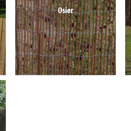
Osier
Avec fil galva tous les 10 cm (env.)
Ref. 10401577 | Dim : 1 x 3 m
Ref. 10401578 | Dim : 1,5 x 3 m
Ref. 10401579 | Dim : 2 x 3 m