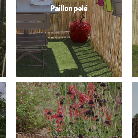
Paillon pelé
Ref. 352545 | Dim : 1 x 5 m
Ref. 352546 | Dim : 1,5 x 5 m
Ref. 352547 | Dim : 2 x 5 m
OSIER