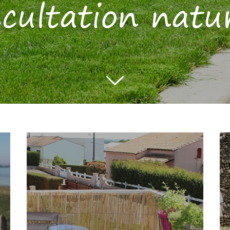
ccultation natur
PAILLON PELÉ