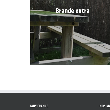
Brande extra
Densité 3 kg/m² (env.)
Ref. 352542 | Dim : 1 x 3 m
Ref. 352543 | Dim : 1,5 x 3 m
Ref. 352544 | Dim : 2 x 3 m
JANY FRANCE
NOS M