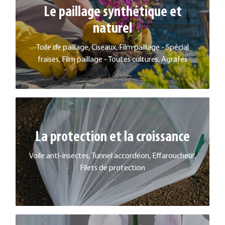
Le paillage synthétique et
LE PAILLAGE SYNTHÉTIQUE ET NATUREL
naturel
EN SAVOIR PLUS
Toile de paillage, Ciseaux, Film paillage - Spécial
fraises, Film paillage - Toutes cultures, Agrafes
La protection et la croissance
LA PROTECTION ET LA CROISSANCE
Voile anti-insectes, Tunnel accordéon, Effaroucheur,
EN SAVOIR PLUS
Filets de protection