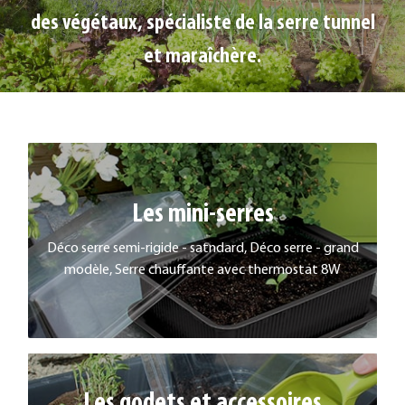
des végétaux, spécialiste de la serre tunnel
et maraîchère.
Les mini-serres
LES MINI-SERRES
Déco serre semi-rigide - satndard, Déco serre - grand
EN SAVOIR PLUS
modèle, Serre chauffante avec thermostat 8W
Les godets et accessoires