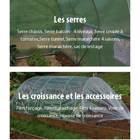
Les serres
LES SERRES
Serre châssis, Serre balcon - 4 niveaux, Serre souple à
EN SAVOIR PLUS
tomates,Serre tunnel, Serre maraîchère 4 saisons,
Serre maraîchère, sac de lestage
Les croissance et les accessoires
LES CROISSANCE ET LES ACCESSOIRES
Film forçage, Film maraîchage, Film 4 saisons, Voile de
EN SAVOIR PLUS
croissance, Housse de croissance